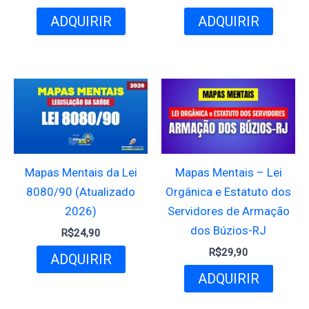
ADQUIRIR
ADQUIRIR
Mapas Mentais da Lei
Mapas Mentais – Lei
8080/90 (Atualizado
Orgânica e Estatuto dos
2026)
Servidores de Armação
dos Búzios-RJ
R$
24,90
R$
29,90
ADQUIRIR
ADQUIRIR