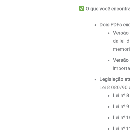
O que você encontra
Dois PDFs exc
Versão 
da lei,
memori
Versão 
importan
Legislação at
Lei 8.080/90 
Lei nº 
Lei nº 
Lei nº 
Lei nº 