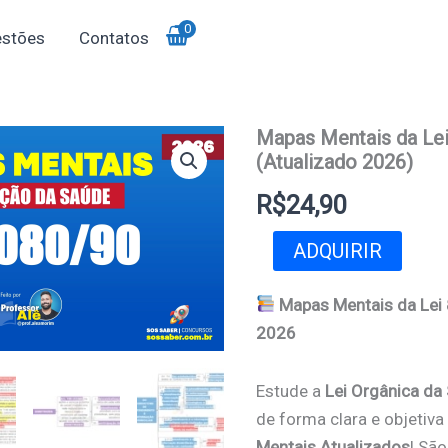
0
stões
Contatos
Mapas Mentais da Le
Mapas
Mentais
(Atualizado 2026)
da
Lei
R$
24,90
8080/90
(Atualizado
ADQUIRIR
2026)
quantidade
Mapas Mentais da Lei
2026
Estude a
Lei Orgânica da
de forma clara e objeti
Mentais Atualizados
! Sã