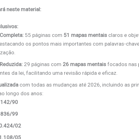
rá neste material:
lusivos:
Completa:
55 páginas com
51 mapas mentais
claros e obje
 destacando os pontos mais importantes com palavras-chave,
zação.
Reduzida:
29 páginas com
26 mapas mentais
focados nas 
tes da lei, facilitando uma revisão rápida e eficaz.
ualizada
com todas as mudanças até 2026, incluindo as prin
ao longo dos anos:
8.142/90
9.836/99
10.424/02
11.108/05