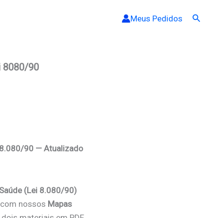
Pesqui
Meus Pedidos
i 8080/90
 8.080/90 — Atualizado
 Saúde (Lei 8.080/90)
va com nossos
Mapas
o dois materiais em PDF