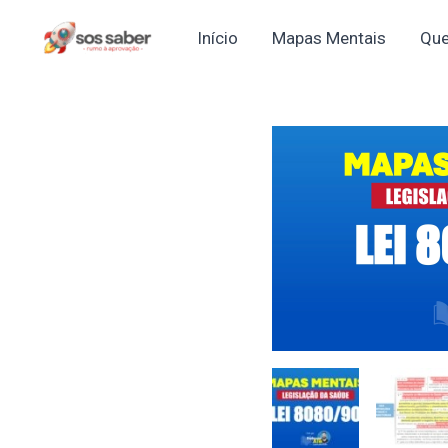
Ir
Início
Mapas Mentais
Que
para
o
conteúdo