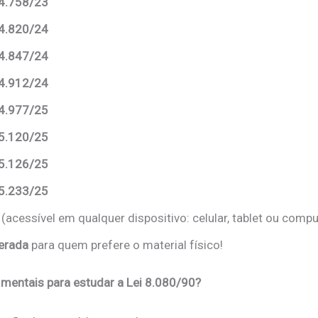
14.758/23
14.820/24
14.847/24
14.912/24
14.977/25
15.120/25
15.126/25
15.233/25
(acessível em qualquer dispositivo: celular, tablet ou comp
erada
para quem prefere o material físico!
mentais para estudar a Lei 8.080/90?