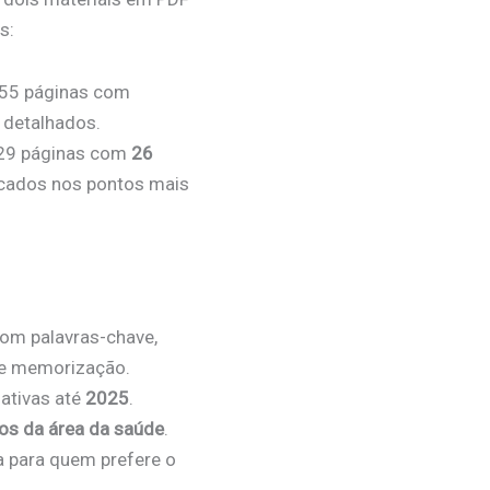
s:
55 páginas com
detalhados.
29 páginas com
26
cados nos pontos mais
 com palavras-chave,
de memorização.
lativas até
2025
.
os da área da saúde
.
a para quem prefere o