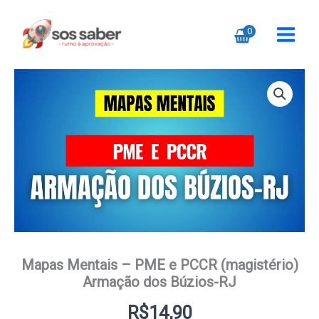
Ir
para
0
o
conteúdo
Mapas Mentais – PME e PCCR (magistério)
Armação dos Búzios-RJ
R$
14,90