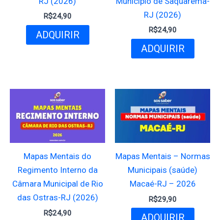
RJ (2026)
Município de Saquarema-
RJ (2026)
R$
24,90
R$
24,90
ADQUIRIR
ADQUIRIR
Mapas Mentais do
Mapas Mentais – Normas
Regimento Interno da
Municipais (saúde)
Câmara Municipal de Rio
Macaé-RJ – 2026
das Ostras-RJ (2026)
R$
29,90
R$
24,90
ADQUIRIR