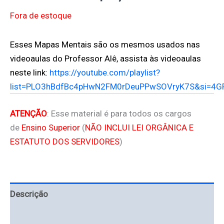
Fora de estoque
Esses Mapas Mentais são os mesmos usados nas
videoaulas do Professor Alê, assista às videoaulas
neste link:
https://youtube.com/playlist?
list=PLO3hBdfBc4pHwN2FM0rDeuPPwSOVryK7S&si=4
ATENÇÃO
: Esse material é para todos os cargos
de
Ensino Superior
(
NÃO INCLUI LEI ORGÂNICA E
ESTATUTO DOS SERVIDORES
)
Descrição
Avaliações (0)