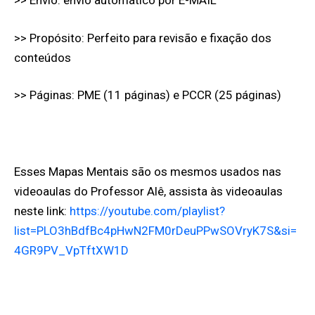
>> Envio: envio automático por E-MAIL
>> Propósito: Perfeito para revisão e fixação dos
conteúdos
>>
Páginas: PME (11 páginas) e PCCR (25 páginas)
Esses Mapas Mentais são os mesmos usados nas
videoaulas do Professor Alê, assista às videoaulas
neste link:
https://youtube.com/playlist?
list=PLO3hBdfBc4pHwN2FM0rDeuPPwSOVryK7S&si=
4GR9PV_VpTftXW1D